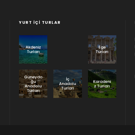
YURT İÇI TURLAR
Doğu
Anadolu
Turları
Akdeniz
Ege
Turları
Turları
Güneydo
İç
ğu
Karadeni
Anadolu
Anadolu
z Turları
Turları
Turları