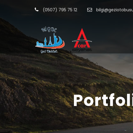
(0507) 795 75 12
bilgi@geziotobu
Portfo