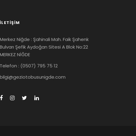
İLETIŞIM
Merkez Niğde : Şahinali Mah. Faik Şahenk
Bulvarı Şefik Aydoğan Sitesi A Blok No:22
MERKEZ NİĞDE
Telefon : (0507) 795 75 12
bilgi@geziotobusunigde.com