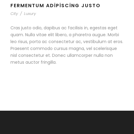
FERMENTUM ADIPISCING JUSTO
City
/
Luxury
Cras justo odio, dapibus ac facilisis in, egestas eget
quam. Nulla vitae elit libero, a pharetra augue. Morbi
leo risus, porta ac consectetur ac, vestibulum at eros.
Praesent commodo cursus magna, vel scelerisque
nisl consectetur et. Donec ullamcorper nulla non
metus auctor fringilla.