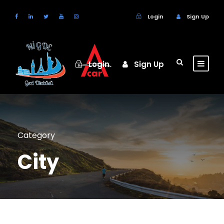
Login
Sign Up
Login
Sign Up
Category
City