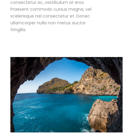
consectetur ac, vestibulum at eros.
Praesent commodo cursus magna, vel
scelerisque nisl consectetur et. Donec
ullamcorper nulla non metus auctor
fringilla.