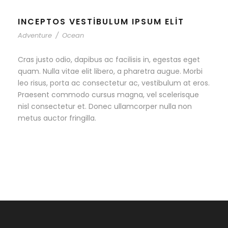
INCEPTOS VESTIBULUM IPSUM ELIT
Adventure
/
Ocean
Cras justo odio, dapibus ac facilisis in, egestas eget
quam. Nulla vitae elit libero, a pharetra augue. Morbi
leo risus, porta ac consectetur ac, vestibulum at eros.
Praesent commodo cursus magna, vel scelerisque
nisl consectetur et. Donec ullamcorper nulla non
metus auctor fringilla.