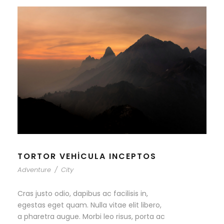
TORTOR VEHICULA INCEPTOS
Adventure
/
City
Cras justo odio, dapibus ac facilisis in,
egestas eget quam. Nulla vitae elit libero,
a pharetra augue. Morbi leo risus, porta ac