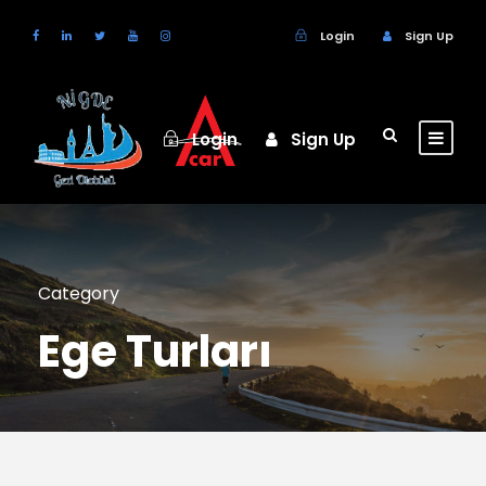
Login
Sign Up
Login
Sign Up
Category
Ege Turları