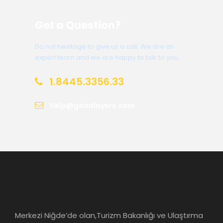
Get a Question?
Do not hesitage to give us a call. We are an
expert team and we are happy to talk to you.
1.8445.3356.33
Help@goodlayers.com
Merkezi Niğde’de olan,Turizm Bakanlığı ve Ulaştırma