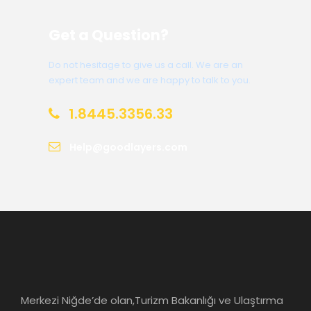
Get a Question?
Do not hesitage to give us a call. We are an
expert team and we are happy to talk to you.
1.8445.3356.33
Help@goodlayers.com
Merkezi Niğde’de olan,Turizm Bakanlığı ve Ulaştırma