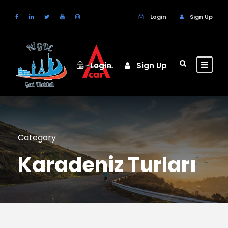
Login
Sign Up
Login
Sign Up
Category
Karadeniz Turları