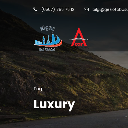
(0507) 795 75 12
bilgi@geziotobu
Tag
Luxury