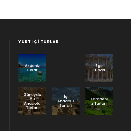
YURT İÇI TURLAR
Doğu
Anadolu
Turları
Akdeniz
Ege
Turları
Turları
Güneydo
İç
ğu
Karadeni
Anadolu
Anadolu
z Turları
Turları
Turları