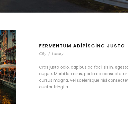
FERMENTUM ADIPISCING JUSTO
City
/
Luxury
Cras justo odio, dapibus ac facilisis in, egest
augue. Morbi leo risus, porta ac consectet
cursus magna, vel scelerisque nisl consecte
auctor fringilla.