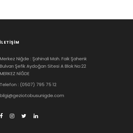
İLETIŞIM
Merkez Niğde : Şahinali Mah. Faik Şahenk
Bulvarı Şefik Aydoğan Sitesi A Blok No:22
MERKEZ NİĞDE
Telefon : (0507) 795 75 12
bilgi@geziotobusunigde.com