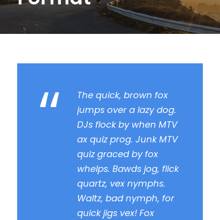
“
The quick, brown fox
jumps over a lazy dog.
DJs flock by when MTV
ax quiz prog. Junk MTV
quiz graced by fox
whelps. Bawds jog, flick
quartz, vex nymphs.
Waltz, bad nymph, for
quick jigs vex! Fox