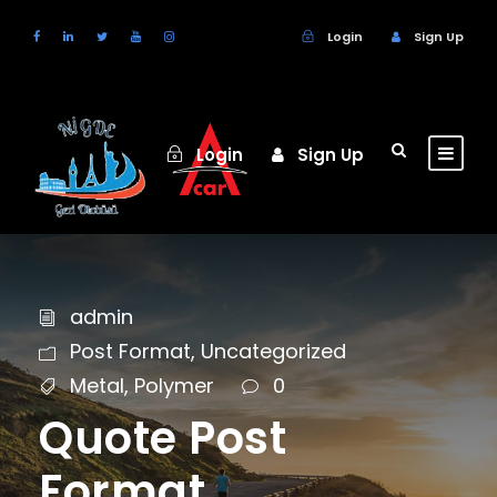
Login
Sign Up
Login
Sign Up
admin
Post Format
,
Uncategorized
Metal
,
Polymer
0
Quote Post
Format