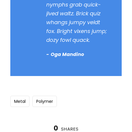
nymphs grab quick-
jived waltz. Brick quiz
whangs jumpy veldt
fox. Bright vixens jump;
dozy fowl quack.
Oga Mandino
Metal
Polymer
0
SHARES